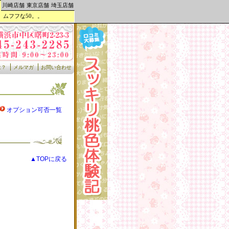
川崎店舗
東京店舗
埼玉店舗
。ムフフな50。。
は？
メルマガ
お問い合わせ
オプション可否一覧
▲TOPに戻る