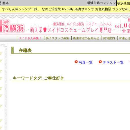
岡
熊本
横浜川崎コンテンツ
横浜店舗
ー
すべりん棒シャンプー娘。
なめこ治療院
It's bully
若奥サマンサ
お色気物語
ウフフな40
メイドさん募集！
男子スタッフ募集
衛生管理のお知らせ
終電案内
常連と
在籍表
写真一覧
テキスト一覧
キーワードタグ: ご奉仕好き