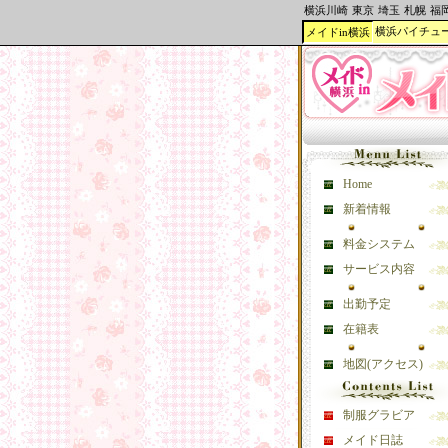
横浜川崎
東京
埼玉
札幌
福
横浜パイチュ
メイドin横浜
Home
新着情報
料金システム
サービス内容
出勤予定
在籍表
地図(アクセス)
制服グラビア
メイド日誌